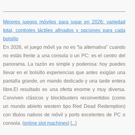
Mejores juegos móviles para jugar en 2026: variedad
total, controles táctiles afinados y opciones para cada
bolsillo
En 2026, el juego móvil ya no es “la alternativa” cuando
no estás frente a una consola o un PC: es el centro del
panorama. La razón es simple y poderosa: hoy puedes
llevar en el bolsillo experiencias que antes exigían una
pantalla grande, un mando dedicado y una tarde entera
libre.El resultado es una oferta enorme y muy diversa.
Conviven clásicos y blockbusters reconvertidos (como
un mundo abierto western tipo Red Dead Redemption)
con títulos nativos de móvil y ports excelentes de PC o
consola. (
online slot machines
) [
...
]