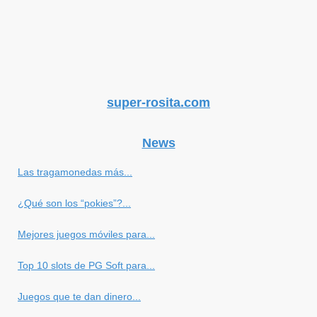
super-rosita.com
News
Las tragamonedas más...
¿Qué son los “pokies”?...
Mejores juegos móviles para...
Top 10 slots de PG Soft para...
Juegos que te dan dinero...