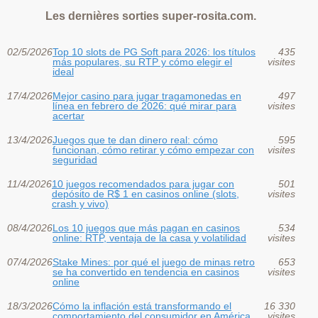
Les dernières sorties super-rosita.com.
02/5/2026
Top 10 slots de PG Soft para 2026: los títulos
435
más populares, su RTP y cómo elegir el
visites
ideal
17/4/2026
Mejor casino para jugar tragamonedas en
497
línea en febrero de 2026: qué mirar para
visites
acertar
13/4/2026
Juegos que te dan dinero real: cómo
595
funcionan, cómo retirar y cómo empezar con
visites
seguridad
11/4/2026
10 juegos recomendados para jugar con
501
depósito de R$ 1 en casinos online (slots,
visites
crash y vivo)
08/4/2026
Los 10 juegos que más pagan en casinos
534
online: RTP, ventaja de la casa y volatilidad
visites
07/4/2026
Stake Mines: por qué el juego de minas retro
653
se ha convertido en tendencia en casinos
visites
online
18/3/2026
Cómo la inflación está transformando el
16 330
comportamiento del consumidor en América
visites