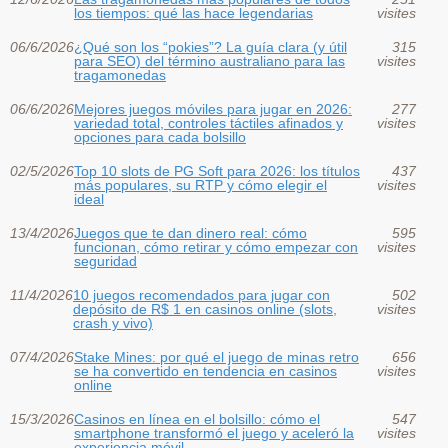
los tiempos: qué las hace legendarias
visites
06/6/2026
¿Qué son los “pokies”? La guía clara (y útil
315
para SEO) del término australiano para las
visites
tragamonedas
06/6/2026
Mejores juegos móviles para jugar en 2026:
277
variedad total, controles táctiles afinados y
visites
opciones para cada bolsillo
02/5/2026
Top 10 slots de PG Soft para 2026: los títulos
437
más populares, su RTP y cómo elegir el
visites
ideal
13/4/2026
Juegos que te dan dinero real: cómo
595
funcionan, cómo retirar y cómo empezar con
visites
seguridad
11/4/2026
10 juegos recomendados para jugar con
502
depósito de R$ 1 en casinos online (slots,
visites
crash y vivo)
07/4/2026
Stake Mines: por qué el juego de minas retro
656
se ha convertido en tendencia en casinos
visites
online
15/3/2026
Casinos en línea en el bolsillo: cómo el
547
smartphone transformó el juego y aceleró la
visites
experiencia móvil