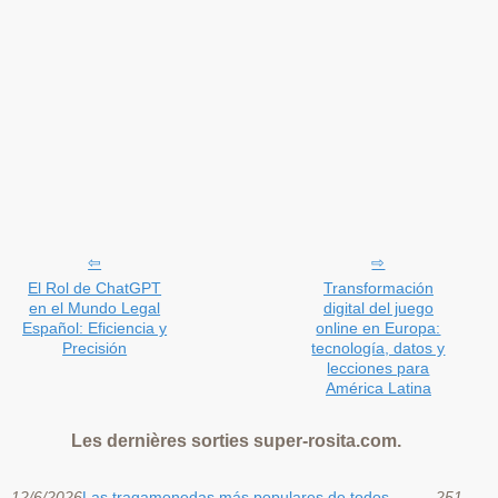
El Rol de ChatGPT
Transformación
en el Mundo Legal
digital del juego
Español: Eficiencia y
online en Europa:
Precisión
tecnología, datos y
lecciones para
América Latina
Les dernières sorties super-rosita.com.
12/6/2026
Las tragamonedas más populares de todos
251